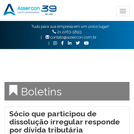
Togg
navig
Tudo para sua empresa em um único lugar!
21 2263-5893
|
contato@assercon.com.br
|
Boletins
Sócio que participou de
dissolução irregular responde
por dívida tributária