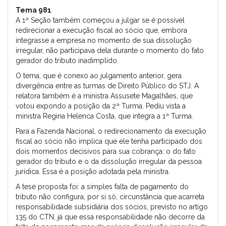
Tema 981
A 1ª Seção também começou a julgar se é possível
redirecionar a execução fiscal ao sócio que, embora
integrasse a empresa no momento de sua dissolução
irregular, não participava dela durante o momento do fato
gerador do tributo inadimplido.
O tema, que é conexo ao julgamento anterior, gera
divergência entre as turmas de Direito Público do STJ. A
relatora também é a ministra Assusete Magalhães, que
votou expondo a posição da 2ª Turma. Pediu vista a
ministra Regina Helenca Costa, que integra a 1ª Turma.
Para a Fazenda Nacional, o redirecionamento da execução
fiscal ao sócio não implica que ele tenha participado dos
dois momentos decisivos para sua cobrança: o do fato
gerador do tributo e o da dissolução irregular da pessoa
jurídica. Essa é a posição adotada pela ministra.
A tese proposta foi: a simples falta de pagamento do
tributo não configura, por si só, circunstância que acarreta
responsabilidade subsidiária dos sócios, previsto no artigo
135 do CTN, já que essa responsabilidade não decorre da