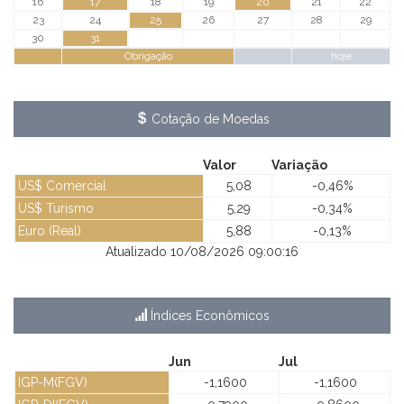
16
17
18
19
20
21
22
23
24
25
26
27
28
29
30
31
Obrigação
hoje
Cotação de Moedas
Valor
Variação
US$ Comercial
5,08
-0,46%
US$ Turismo
5,29
-0,34%
Euro (Real)
5,88
-0,13%
Atualizado 10/08/2026 09:00:16
Índices Econômicos
Jun
Jul
IGP-M(FGV)
-1,1600
-1,1600