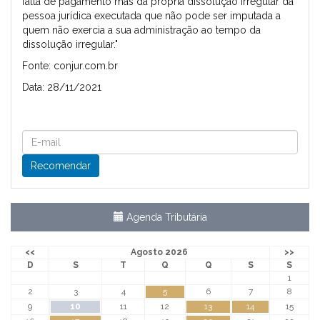
falta de pagamento mas da própria dissolução irregular da
pessoa jurídica executada que não pode ser imputada a
quem não exercia a sua administração ao tempo da
dissolução irregular."
Fonte: conjur.com.br
Data: 28/11/2021
Agenda Tributária
<<
Agosto 2026
>>
D
S
T
Q
Q
S
S
1
2
3
4
5
6
7
8
9
10
11
12
13
14
15