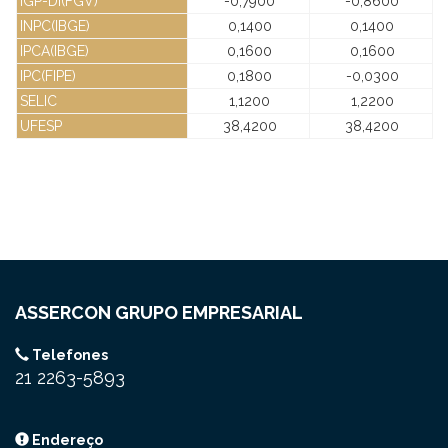
IGP-DI(FGV)
-0,7900
-0,8600
INPC(IBGE)
0,1400
0,1400
IPCA(IBGE)
0,1600
0,1600
IPC(FIPE)
0,1800
-0,0300
SELIC
1,1200
1,2200
UFESP
38,4200
38,4200
ASSERCON GRUPO EMPRESARIAL
Telefones
21 2263-5893
Endereço