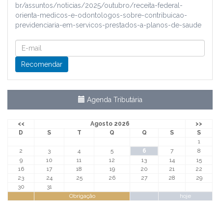
br/assuntos/noticias/2025/outubro/receita-federal-
orienta-medicos-e-odontologos-sobre-contribuicao-
previdenciaria-em-servicos-prestados-a-planos-de-saude
Agenda Tributária
<<
Agosto 2026
>>
D
S
T
Q
Q
S
S
1
2
3
4
5
6
7
8
9
10
11
12
13
14
15
16
17
18
19
20
21
22
23
24
25
26
27
28
29
30
31
Obrigação
hoje