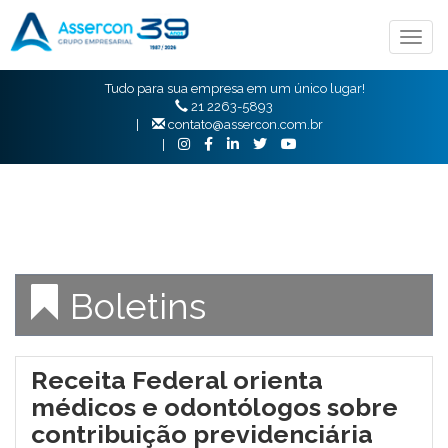
Togg
navig
Tudo para sua empresa em um único lugar!
21 2263-5893
|
contato@assercon.com.br
|
Boletins
Receita Federal orienta
médicos e odontólogos sobre
contribuição previdenciária