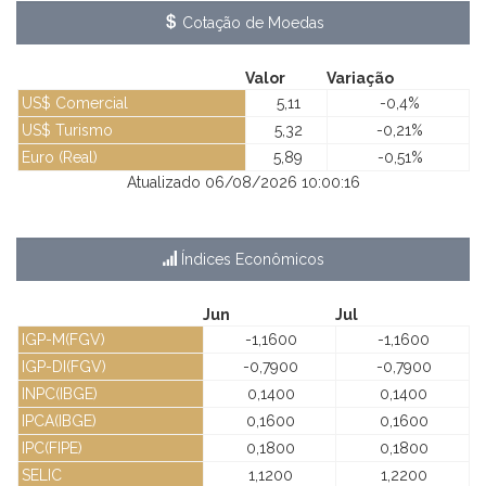
Cotação de Moedas
Valor
Variação
US$ Comercial
5,11
-0,4%
US$ Turismo
5,32
-0,21%
Euro (Real)
5,89
-0,51%
Atualizado 06/08/2026 10:00:16
Índices Econômicos
Jun
Jul
IGP-M(FGV)
-1,1600
-1,1600
IGP-DI(FGV)
-0,7900
-0,7900
INPC(IBGE)
0,1400
0,1400
IPCA(IBGE)
0,1600
0,1600
IPC(FIPE)
0,1800
0,1800
SELIC
1,1200
1,2200