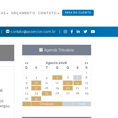
TAS
ORÇAMENTO
CONTATO
ÁREA DO CLIENTE
|
contato@assercon.com.br
|
Agenda Tributária
<<
Agosto 2026
>>
D
S
T
Q
Q
S
S
1
2
3
4
5
6
7
8
9
10
11
12
13
14
15
16
17
18
19
20
21
22
al,
23
24
25
26
27
28
29
30
31
 os
Obrigação
hoje
xemplo