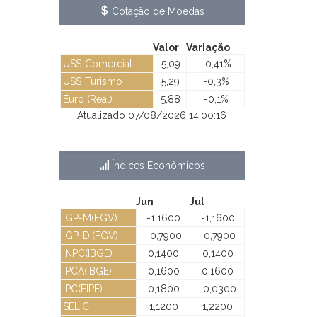
Cotação de Moedas
Valor
Variação
US$ Comercial
5,09
-0,41%
US$ Turismo
5,29
-0,3%
Euro (Real)
5,88
-0,1%
Atualizado 07/08/2026 14:00:16
Índices Econômicos
Jun
Jul
IGP-M(FGV)
-1,1600
-1,1600
IGP-DI(FGV)
-0,7900
-0,7900
INPC(IBGE)
0,1400
0,1400
IPCA(IBGE)
0,1600
0,1600
IPC(FIPE)
0,1800
-0,0300
SELIC
1,1200
1,2200